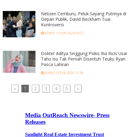
Netizen Cemburu, Peluk Sayang Putrinya di
Depan Publik, David Beckham Tuai
Kontroversi
KAMIS, 13 JUN 2024 09:27
Dokter Aditya Singgung Psikis Ria Ricis Usai
Tahu Isu Tak Pernah Disentuh Teuku Ryan
Pasca Lahiran
SENIN, 05 FEB 2024 13:28
«
1
2
3
4
5
»