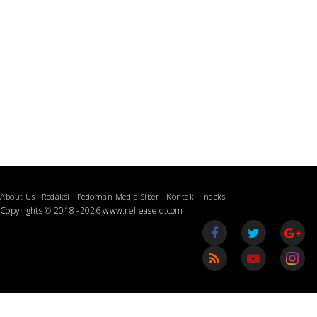
About Us
Redaksi
Pedoman Media Siber
Kontak
Indeks
Copyrights © 2018 -2026 www.relleaseid.com