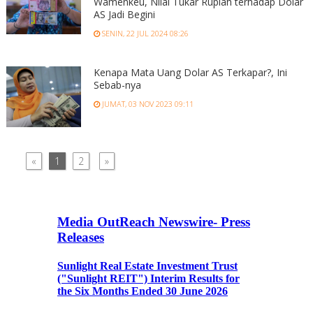
Wamenkeu, Nilai Tukar Rupiah terhadap Dolar
AS Jadi Begini
SENIN, 22 JUL 2024 08:26
Kenapa Mata Uang Dolar AS Terkapar?, Ini
Sebab-nya
JUMAT, 03 NOV 2023 09:11
«
1
2
»