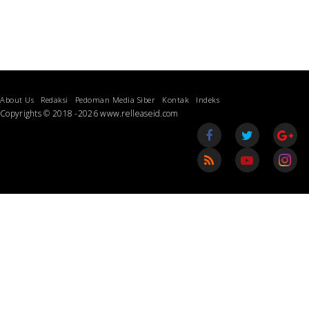
About Us
Redaksi
Pedoman Media Siber
Kontak
Indeks
Copyrights © 2018 -2026 www.relleaseid.com