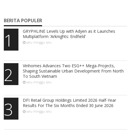
BERITA POPULER
GRYPHLINE Levels Up with Adyen as it Launches
1
Multiplatform 'Arknights: Endfield'
satu minggu lalu
Vinhomes Advances Two ESG++ Mega-Projects,
2
Shaping Sustainable Urban Development From North
To South Vietnam
satu minggu lalu
DFI Retail Group Holdings Limited 2026 Half-Year
3
Results For The Six Months Ended 30 June 2026
satu minggu lalu