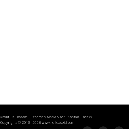
About Us
Redaksi
Pedoman Media Siber
Kontak
Indeks
Copyrights © 2018 -2026 www.relleaseid.com