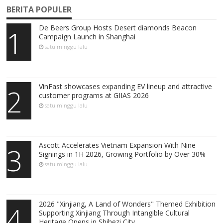
BERITA POPULER
De Beers Group Hosts Desert diamonds Beacon
1
Campaign Launch in Shanghai
satu minggu lalu
VinFast showcases expanding EV lineup and attractive
2
customer programs at GIIAS 2026
satu minggu lalu
Ascott Accelerates Vietnam Expansion With Nine
3
Signings in 1H 2026, Growing Portfolio by Over 30%
satu minggu lalu
2026 "Xinjiang, A Land of Wonders" Themed Exhibition
4
Supporting Xinjiang Through Intangible Cultural
Heritage Opens in Shihezi City