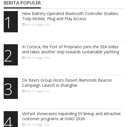
BERITA POPULER
New Battery-Operated Bluetooth Controller Enables
1
Truly Mobile, Plug-and-Play Access
satu minggu lalu
In Corsica, the Port of Propriano joins the SEA Index
2
and takes another step towards sustainable yachting
satu minggu lalu
De Beers Group Hosts Desert diamonds Beacon
3
Campaign Launch in Shanghai
satu minggu lalu
VinFast showcases expanding EV lineup and attractive
4
customer programs at GIIAS 2026
satu minggu lalu