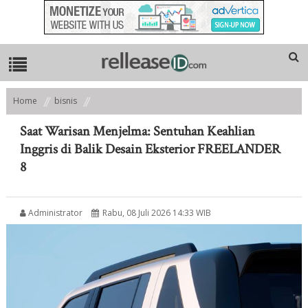
Home
bisnis
Saat Warisan Menjelma: Sentuhan Keahlian Inggris di Balik Desain
Eksterior FREELANDER 8
Saat Warisan Menjelma: Sentuhan Keahlian
Inggris di Balik Desain Eksterior FREELANDER
8
Administrator
Rabu, 08 Juli 2026 14:33 WIB